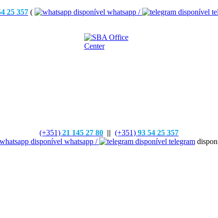
54 25 357
(
whatsapp /
te
(+351)
21 145 27 80
||
(+351)
93 54 25 357
whatsapp /
telegram
disponí