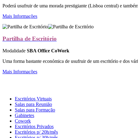
Poderá usufruir de uma morada prestigiante (Lisboa central) e também 
Mais Informações
Partilha de Escritório
Modalidade
SBA Office CoWork
Uma forma bastante económica de usufruir de um escritório e dos vári
Mais Informações
Escritórios Virtuais
Salas para Reunião
Salas para Formação
Gabinetes
Cowork
Escritórios Privados
Escritórios p/ 20h/mês
Escritórios p/ 30h/mês