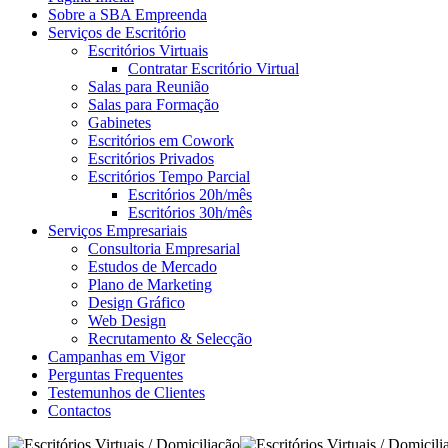
Sobre a SBA Empreenda
Serviços de Escritório
Escritórios Virtuais
Contratar Escritório Virtual
Salas para Reunião
Salas para Formação
Gabinetes
Escritórios em Cowork
Escritórios Privados
Escritórios Tempo Parcial
Escritórios 20h/mês
Escritórios 30h/mês
Serviços Empresariais
Consultoria Empresarial
Estudos de Mercado
Plano de Marketing
Design Gráfico
Web Design
Recrutamento & Selecção
Campanhas em Vigor
Perguntas Frequentes
Testemunhos de Clientes
Contactos