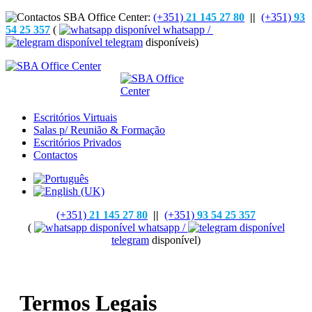
(+351)
21 145 27 80
||
(+351)
93
54 25 357
(
whatsapp /
telegram
disponíveis)
Escritórios Virtuais
Salas p/ Reunião & Formação
Escritórios Privados
Contactos
(+351)
21 145 27 80
||
(+351)
93 54 25 357
(
whatsapp /
telegram
disponível)
Termos Legais